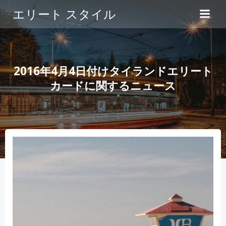
コ
エリート スタイル
ン
テ
ン
ツ
へ
2016年4月4日付けタイランドエリート
ス
カードに関するニュース
キ
ッ
プ