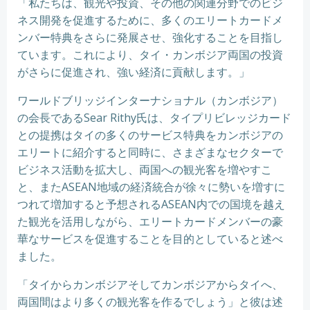
「私たちは、観光や投資、その他の関連分野でのビジ
ネス開発を促進するために、多くのエリートカードメ
ンバー特典をさらに発展させ、強化することを目指し
ています。これにより、タイ・カンボジア両国の投資
がさらに促進され、強い経済に貢献します。」
ワールドブリッジインターナショナル（カンボジア）
の会長であるSear Rithy氏は、タイプリビレッジカード
との提携はタイの多くのサービス特典をカンボジアの
エリートに紹介すると同時に、さまざまなセクターで
ビジネス活動を拡大し、両国への観光客を増やすこ
と、またASEAN地域の経済統合が徐々に勢いを増すに
つれて増加すると予想されるASEAN内での国境を越え
た観光を活用しながら、エリートカードメンバーの豪
華なサービスを促進することを目的としていると述べ
ました。
「タイからカンボジアそしてカンボジアからタイへ、
両国間はより多くの観光客を作るでしょう」と彼は述