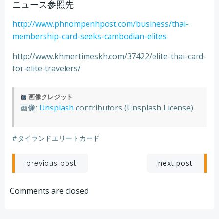
ニュース参照先
http://www.phnompenhpost.com/business/thai-
membership-card-seeks-cambodian-elites
http://www.khmertimeskh.com/37422/elite-thai-card-
for-elite-travelers/
画像クレジット
画像:
Unsplash
contributors (Unsplash License)
#
タイランドエリートカード
Post
Post
next post
previous post
navigation
navigation
Comments are closed