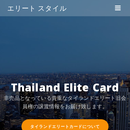
コ
エリート スタイル
ン
テ
ン
ツ
へ
ス
キ
ッ
プ
Thailand Elite Card
非売品となっている貴重なタイランドエリート旧会
員権の譲渡情報をお届け致します。
タイランドエリートカードについて