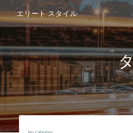
コ
ン
エリート スタイル
テ
ン
ツ
へ
ス
キ
ッ
プ
No Category