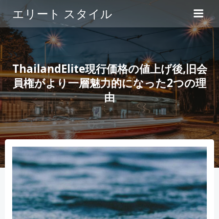
コ
エリート スタイル
ン
テ
ン
ツ
へ
ThailandElite現行価格の値上げ後,旧会
ス
員権がより一層魅力的になった2つの理
キ
由
ッ
プ