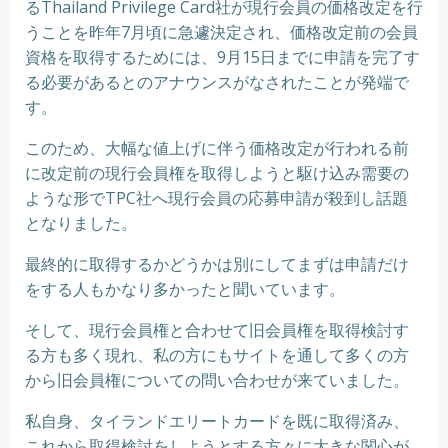
るThailand Privilege Card社が現行会員の価格改定を行
うことを昨年7月頃に急遽決定され、価格改定前の会員
資格を取得するためには、9月15日までに申請を完了す
る必要があるとのアナウンスがなされたことが発端で
す。
このため、大幅な値上げに伴う価格改定が行われる前
に改定前の現行会員権を取得しようと駆け込み需要の
ような形でTPC社へ現行会員の応募申請が殺到し話題
となりました。
最終的に取得するかどうかは別にしてまずは申請だけ
をする人もかなり多かったと聞いています。
そして、現行会員権と合わせて旧会員権を取得検討す
る方も多く現れ、私の方にもサイトを通して多くの方
から旧会員権についての問い合わせが来ていました。
私自身、タイランドエリートカードを既に取得済み、
これから取得検討をしようとする方々に大きな関心が