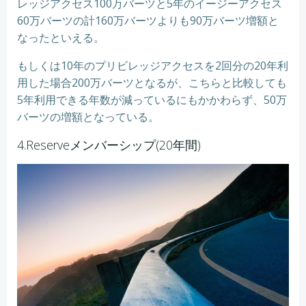
レッジアクセス100万バーツと5年のイージーアクセス
60万バーツの計160万バーツよりも90万バーツ増額と
なったといえる。
もしくは10年のプリビレッジアクセスを2回分の20年利
用した場合200万バーツとなるが、こちらと比較しても
5年利用できる年数が減っているにもかかわらず、50万
バーツの増額となっている。
4.Reserveメンバーシップ(20年間)