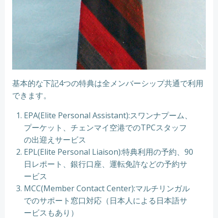
基本的な下記4つの特典は全メンバーシップ共通で利用
できます。
EPA(Elite Personal Assistant):スワンナプーム、
プーケット、チェンマイ空港でのTPCスタッフ
の出迎えサービス
EPL(Elite Personal Liaison):特典利用の予約、90
日レポート、銀行口座、運転免許などの予約サ
ービス
MCC(Member Contact Center):マルチリンガル
でのサポート窓口対応（日本人による日本語サ
ービスもあり）