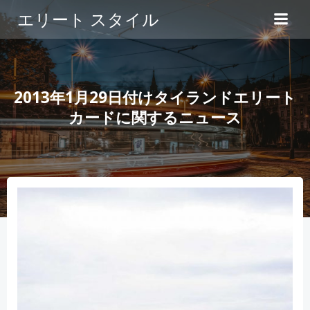
コ
エリート スタイル
ン
テ
ン
ツ
へ
2013年1月29日付けタイランドエリート
ス
カードに関するニュース
キ
ッ
プ