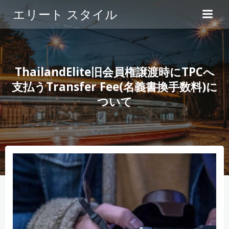
コ
エリート スタイル
ン
テ
ン
ツ
へ
ThailandElite旧会員権譲渡時にTPCへ
ス
支払うTransfer Fee(名義書換手数料)に
キ
ついて
ッ
プ