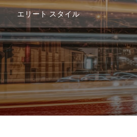
コ
ン
エリート スタイル
テ
ン
ツ
へ
ス
キ
ッ
プ