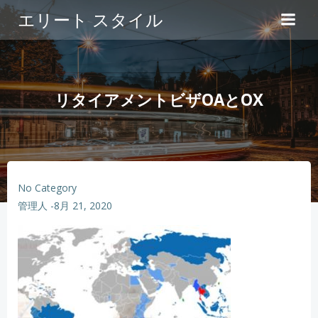
コ
エリート スタイル
ン
テ
ン
ツ
へ
リタイアメントビザOAとOX
ス
キ
ッ
プ
No Category
管理人
-
8月 21, 2020