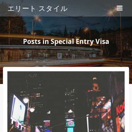
コ
エリート スタイル
ン
テ
ン
ツ
へ
Posts in Special Entry Visa
ス
キ
ッ
プ