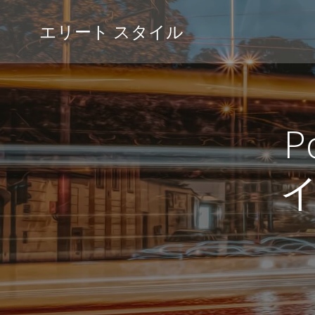
コ
ン
エリート スタイル
テ
ン
ツ
へ
ス
P
キ
ッ
プ