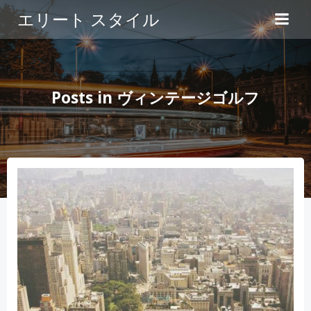
コ
エリート スタイル
ン
テ
ン
ツ
へ
Posts in ヴィンテージゴルフ
ス
キ
ッ
プ