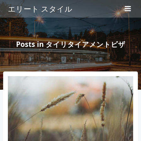
コ
エリート スタイル
ン
テ
ン
ツ
へ
Posts in タイリタイアメントビザ
ス
キ
ッ
プ