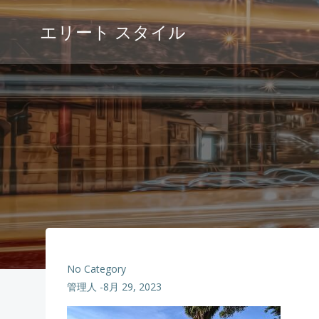
コ
ン
エリート スタイル
テ
ン
ツ
へ
ス
キ
ッ
プ
No Category
管理人
-
8月 29, 2023