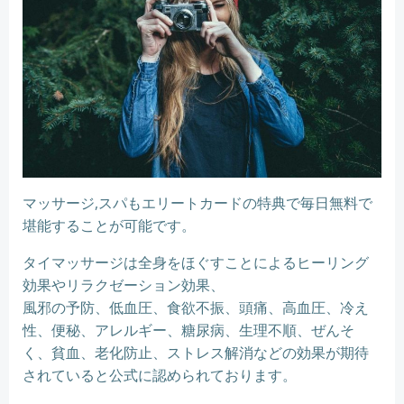
マッサージ,スパもエリートカードの特典で毎日無料で
堪能することが可能です。
タイマッサージは全身をほぐすことによるヒーリング
効果やリラクゼーション効果、
風邪の予防、低血圧、食欲不振、頭痛、高血圧、冷え
性、便秘、アレルギー、糖尿病、生理不順、ぜんそ
く、貧血、老化防止、ストレス解消などの効果が期待
されていると公式に認められております。