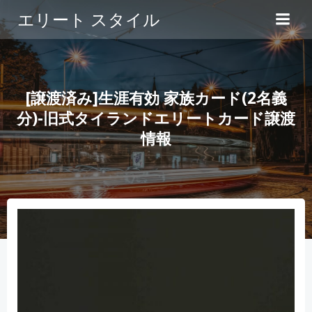
コ
エリート スタイル
ン
テ
ン
ツ
へ
[譲渡済み]生涯有効 家族カード(2名義
ス
分)-旧式タイランドエリートカード譲渡
キ
情報
ッ
プ