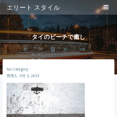
コ
エリート スタイル
ン
テ
ン
ツ
へ
タイのビーチで癒し
ス
キ
ッ
プ
No Category
管理人
-
9月 3, 2023