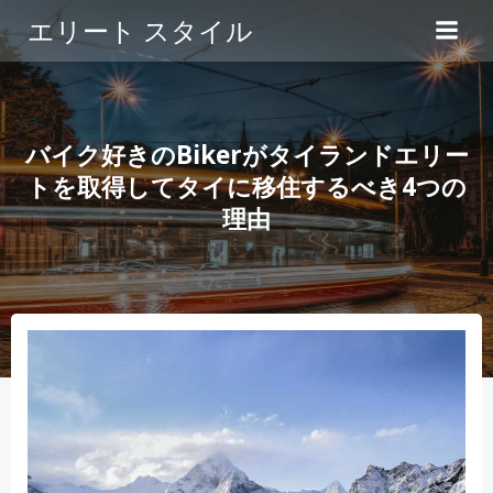
コ
エリート スタイル
ン
テ
ン
ツ
へ
バイク好きのBikerがタイランドエリー
ス
トを取得してタイに移住するべき4つの
キ
理由
ッ
プ