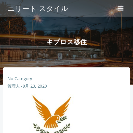
コ
エリート スタイル
ン
テ
ン
ツ
へ
キプロス移住
ス
キ
ッ
プ
No Category
管理人
-
8月 23, 2020