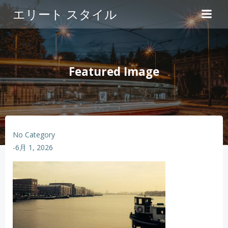
コ
エリート スタイル
ン
テ
ン
ツ
へ
Featured Image
ス
キ
ッ
プ
No Category
-
6月 1, 2026